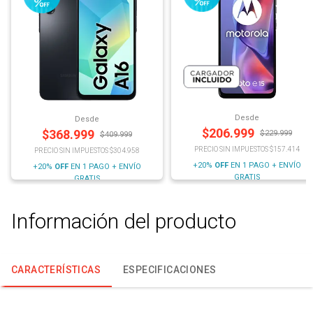
Desde
Desde
$
206.999
$
368.999
$
229.999
$
409.999
PRECIO SIN IMPUESTOS $157.414
PRECIO SIN IMPUESTOS $304.958
+20%
OFF
EN 1 PAGO + ENVÍO
+20%
OFF
EN 1 PAGO + ENVÍO
GRATIS
GRATIS
Información del producto
CARACTERÍSTICAS
ESPECIFICACIONES