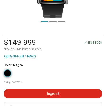
$
149.999
EN STOCK
PRECIO SIN IMPUESTOS $135.746
+20%
OFF
EN 1 PAGO
Color
:
Negro
Código:
7007874
Ingresá