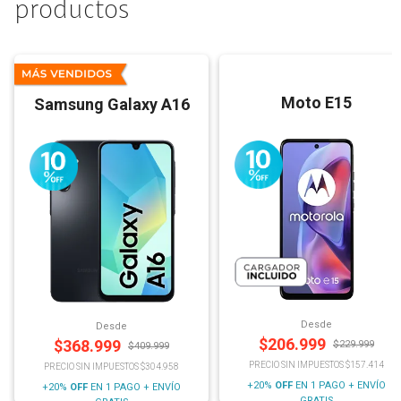
productos
Moto E15
Samsung Galaxy A16
Desde
Desde
$
206.999
$
368.999
$
229.999
$
409.999
PRECIO SIN IMPUESTOS $157.414
PRECIO SIN IMPUESTOS $304.958
+20%
OFF
EN 1 PAGO + ENVÍO
+20%
OFF
EN 1 PAGO + ENVÍO
GRATIS