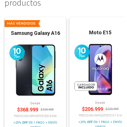
productos
Moto E15
Samsung Galaxy A16
Desde
Desde
$
206.999
$
368.999
$
229.999
$
409.999
PRECIO SIN IMPUESTOS $157.414
PRECIO SIN IMPUESTOS $304.958
+20%
OFF
EN 1 PAGO + ENVÍO
+20%
OFF
EN 1 PAGO + ENVÍO
GRATIS