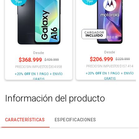
Desde
Desde
$
206.999
$
368.999
$
229.999
$
409.999
PRECIO SIN IMPUESTOS $157.414
PRECIO SIN IMPUESTOS $304.958
+20%
OFF
EN 1 PAGO + ENVÍO
+20%
OFF
EN 1 PAGO + ENVÍO
GRATIS
GRATIS
Información del producto
CARACTERÍSTICAS
ESPECIFICACIONES