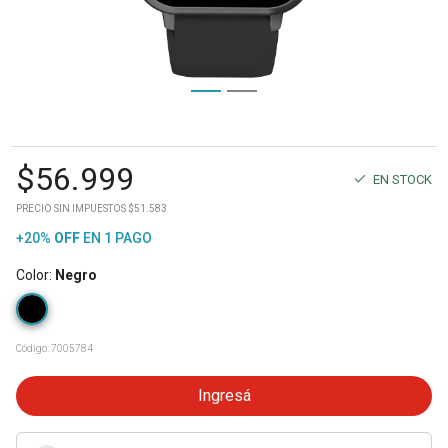
$
56.999
EN STOCK
PRECIO SIN IMPUESTOS $51.583
+20%
OFF
EN 1 PAGO
Color
:
Negro
Código:
7005784
Ingresá