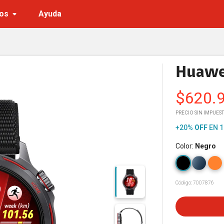
o
os
Ayuda
Huawe
$
620.
PRECIO SIN IMPUES
+20%
OFF
EN 1
Color
:
Negro
Código:
7007876