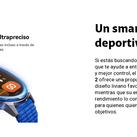
Un sma
deporti
Si estás buscand
que te ayude a en
y mejor control, e
2
ofrece una prop
diseño liviano fav
mientras que su e
rendimiento lo con
para quienes quie
objetivos.