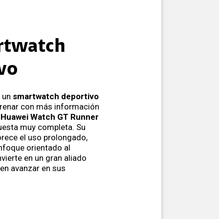
rtwatch
vo
o un
smartwatch deportivo
trenar con más información
l
Huawei Watch GT Runner
uesta muy completa. Su
orece el uso prolongado,
nfoque orientado al
vierte en un gran aliado
ren avanzar en sus