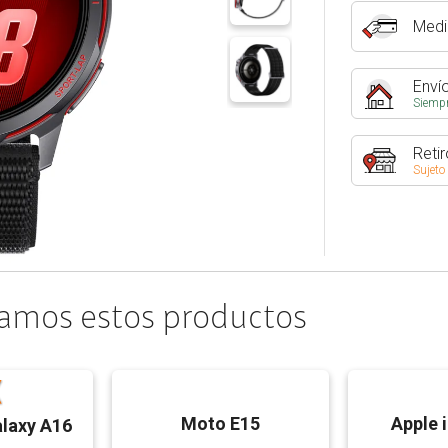
Medi
Envío
Siempr
Retir
Sujeto
amos estos productos
Moto E15
Apple 
laxy A16