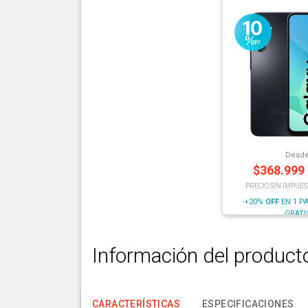
Desd
$
368.999
PRECIO SIN IMPUES
+20%
OFF
EN 1 P
GRATI
Información del product
CARACTERÍSTICAS
ESPECIFICACIONES