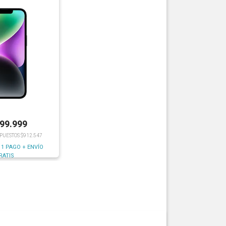
199.999
MPUESTOS $912.547
 1 PAGO + ENVÍO
RATIS