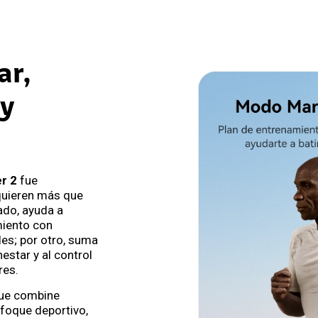
ar,
 y
r 2
fue
quieren más que
lado, ayuda a
miento con
les; por otro, suma
estar y al control
res.
ue combine
foque deportivo,