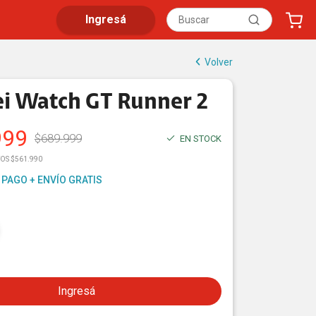
Ingresá
Volver
i Watch GT Runner 2
999
$
689.999
EN STOCK
TOS $561.990
 PAGO + ENVÍO GRATIS
Ingresá