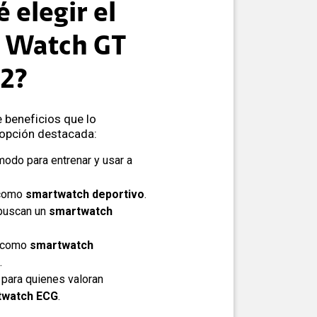
 elegir el
 Watch GT
2?
 beneficios que lo
 opción destacada:
modo para entrenar y usar a
 como
smartwatch deportivo
.
 buscan un
smartwatch
a como
smartwatch
.
 para quienes valoran
twatch ECG
.