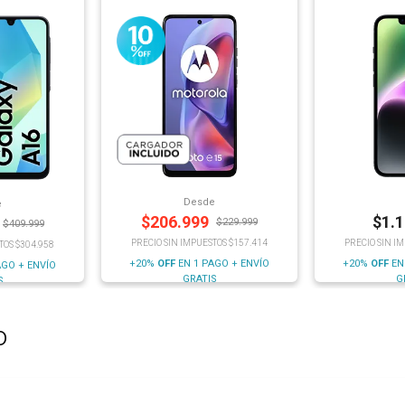
Desde
e
$
206.999
$
1.
$
229.999
$
409.999
PRECIO SIN IMPUESTOS $157.414
PRECIO SIN I
TOS $304.958
+20%
OFF
EN 1 PAGO + ENVÍO
+20%
OFF
EN
AGO + ENVÍO
GRATIS
G
S
o