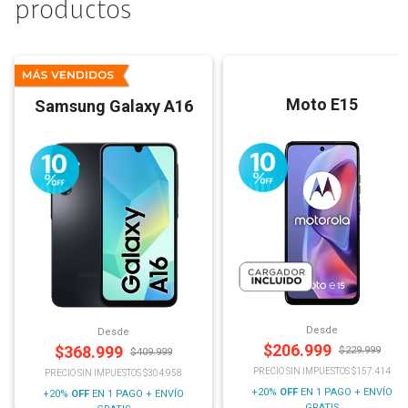
productos
Moto E15
Samsung Galaxy A16
Desde
Desde
$
206.999
$
368.999
$
229.999
$
409.999
PRECIO SIN IMPUESTOS $157.414
PRECIO SIN IMPUESTOS $304.958
+20%
OFF
EN 1 PAGO + ENVÍO
+20%
OFF
EN 1 PAGO + ENVÍO
GRATIS