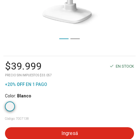
$
39.999
EN STOCK
PRECIO SIN IMPUESTOS $33.057
+20%
OFF
EN 1 PAGO
Color
:
Blanco
Código:
7007138
Ingresá