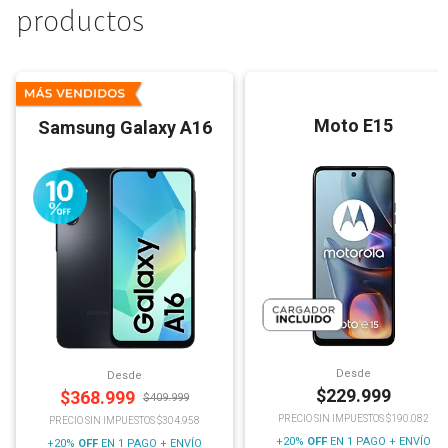
productos
Moto E15
Samsung Galaxy A16
Desde
Desde
$
229.999
$
368.999
$
409.999
PRECIO SIN IMPUESTOS $190.082
PRECIO SIN IMPUESTOS $304.958
+20%
OFF
EN 1 PAGO + ENVÍO
+20%
OFF
EN 1 PAGO + ENVÍO