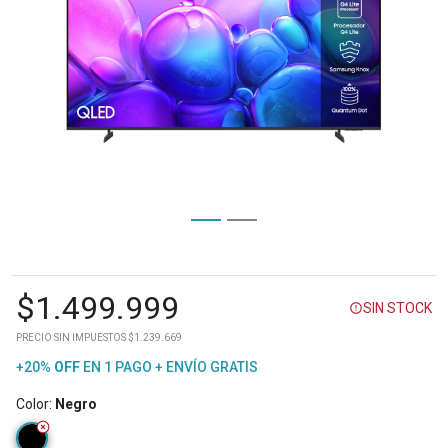
$
1.499.999
SIN STOCK
PRECIO SIN IMPUESTOS $1.239.669
+20%
OFF
EN 1 PAGO + ENVÍO GRATIS
Color
:
Negro