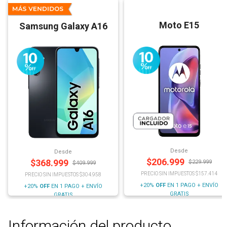
Moto E15
Samsung Galaxy A16
Desde
Desde
$
206.999
$
368.999
$
229.999
$
409.999
PRECIO SIN IMPUESTOS $157.414
PRECIO SIN IMPUESTOS $304.958
+20%
OFF
EN 1 PAGO + ENVÍO
+20%
OFF
EN 1 PAGO + ENVÍO
GRATIS
GRATIS
Información del producto