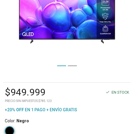
$
949.999
EN STOCK
PRECIO SIN IMPUESTOS $785.123
+20%
OFF
EN 1 PAGO + ENVÍO GRATIS
Color
:
Negro