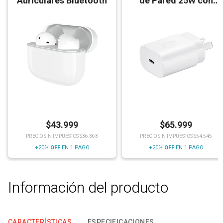
Auriculares Bluetooth
de Pared 25W con
Cable
$
43.999
$
65.999
PRECIO SIN IMPUESTOS $36.363
PRECIO SIN IMPUESTOS $54.545
+20%
OFF
EN 1 PAGO
+20%
OFF
EN 1 PAGO
Información del producto
CARACTERÍSTICAS
ESPECIFICACIONES