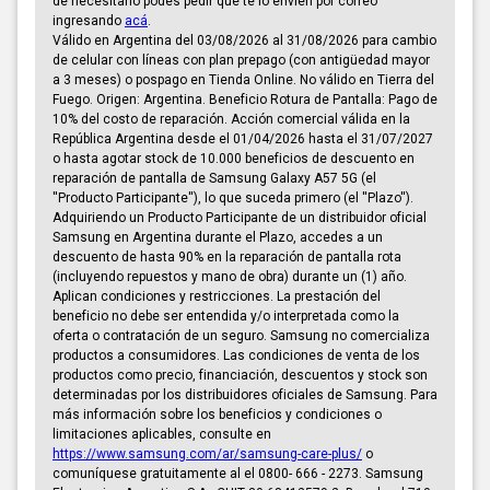
de necesitarlo podés pedir que te lo envíen por correo
ingresando
acá
.
Válido en Argentina del 03/08/2026 al 31/08/2026 para cambio
de celular con líneas con plan prepago (con antigüedad mayor
a 3 meses) o pospago en Tienda Online. No válido en Tierra del
Fuego. Origen: Argentina. Beneficio Rotura de Pantalla: Pago de
10% del costo de reparación. Acción comercial válida en la
República Argentina desde el 01/04/2026 hasta el 31/07/2027
o hasta agotar stock de 10.000 beneficios de descuento en
reparación de pantalla de Samsung Galaxy A57 5G (el
''Producto Participante''), lo que suceda primero (el ''Plazo'').
Adquiriendo un Producto Participante de un distribuidor oficial
Samsung en Argentina durante el Plazo, accedes a un
descuento de hasta 90% en la reparación de pantalla rota
(incluyendo repuestos y mano de obra) durante un (1) año.
Aplican condiciones y restricciones. La prestación del
beneficio no debe ser entendida y/o interpretada como la
oferta o contratación de un seguro. Samsung no comercializa
productos a consumidores. Las condiciones de venta de los
productos como precio, financiación, descuentos y stock son
determinadas por los distribuidores oficiales de Samsung. Para
más información sobre los beneficios y condiciones o
limitaciones aplicables, consulte en
https://www.samsung.com/ar/samsung-care-plus/
o
comuníquese gratuitamente al el 0800- 666 - 2273. Samsung