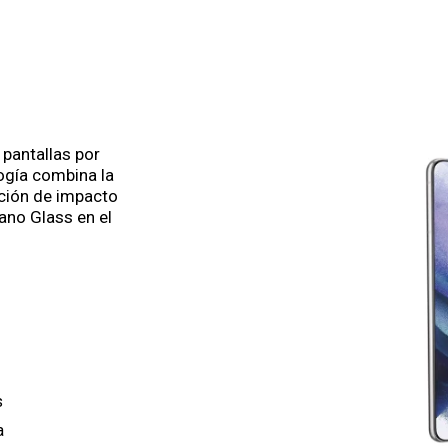
 pantallas por
ogía combina la
rción de impacto
Nano Glass en el
s
a