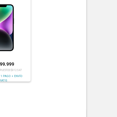
199.999
MPUESTOS $912.547
 1 PAGO + ENVÍO
RATIS