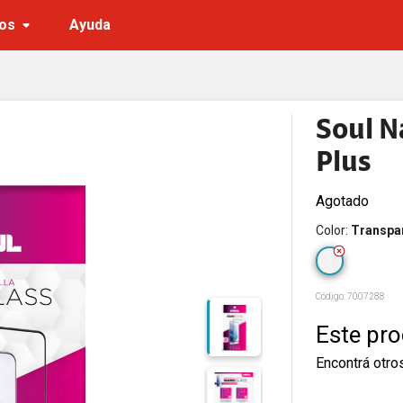
os
Ayuda
Soul N
Plus
Agotado
Color
:
Transpa
Código:
7007288
Este pr
Encontrá otro