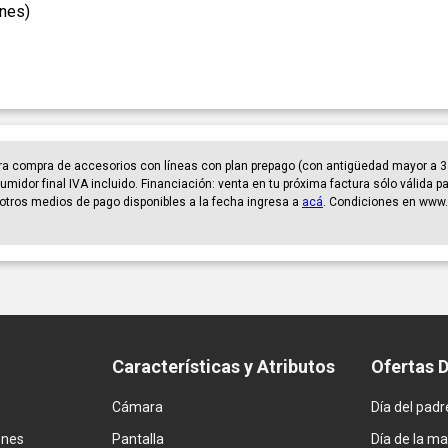
ones)
ra compra de accesorios con líneas con plan prepago (con antigüedad mayor a 3
umidor final IVA incluido. Financiación: venta en tu próxima factura sólo válida 
er otros medios de pago disponibles a la fecha ingresa a
acá
. Condiciones en www.
Características y Atributos
Ofertas 
Cámara
Día del padr
ones
Pantalla
Día de la m