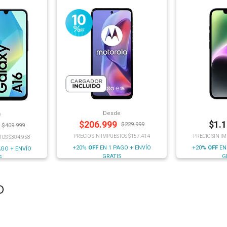
Desde
e
$
206.999
$
1.
$
229.999
$
409.999
PRECIO SIN IMPUESTOS $157.414
PRECIO SIN I
TOS $304.958
+20%
OFF
EN 1 PAGO + ENVÍO
+20%
OFF
EN
AGO + ENVÍO
GRATIS
G
S
o