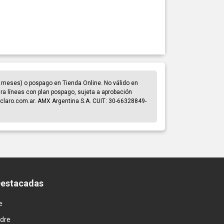
 meses) o pospago en Tienda Online. No válido en
para líneas con plan pospago, sujeta a aprobación
claro.com.ar. AMX Argentina S.A. CUIT: 30-66328849-
Destacadas
e
adre