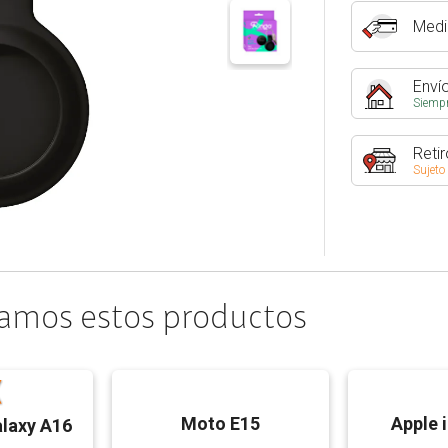
Medi
Envío
Siempr
Retir
Sujeto
amos estos productos
Moto E15
Apple 
laxy A16