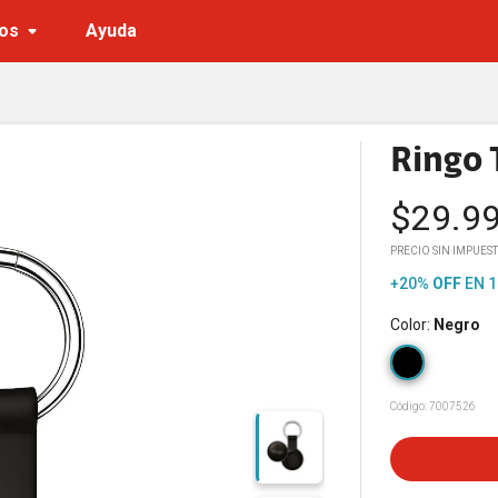
os
Ayuda
Ringo 
$
29.9
PRECIO SIN IMPUEST
+20%
OFF
EN 1
Color
:
Negro
Código:
7007526