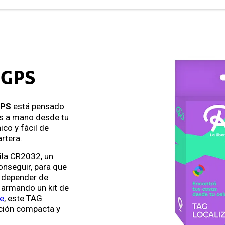
 GPS
GPS
está pensado
es a mano desde tu
co y fácil de
artera.
pila CR2032, un
onseguir, para que
n depender de
 armando un kit de
e
, este TAG
ución compacta y
.