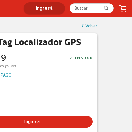
Ingresá
Volver
Tag Localizador GPS
99
EN STOCK
OS $24.793
 PAGO
Ingresá