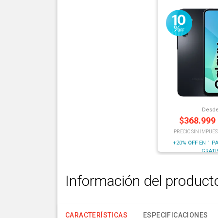
Desd
$
368.999
PRECIO SIN IMPUES
+20%
OFF
EN 1 P
GRATI
Información del product
CARACTERÍSTICAS
ESPECIFICACIONES