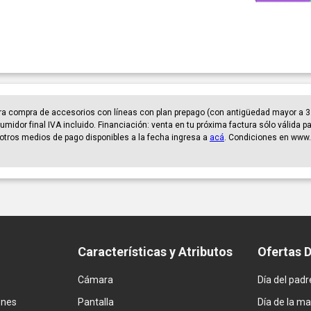
ra compra de accesorios con líneas con plan prepago (con antigüedad mayor a 3
umidor final IVA incluido. Financiación: venta en tu próxima factura sólo válida 
er otros medios de pago disponibles a la fecha ingresa a
acá
. Condiciones en www.
Características y Atributos
Ofertas 
Cámara
Día del padr
ones
Pantalla
Día de la m