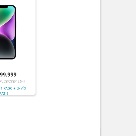
199.999
MPUESTOS $912.547
 1 PAGO + ENVÍO
RATIS