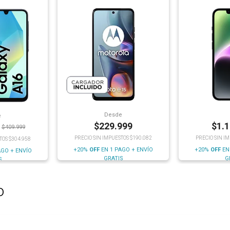
Desde
e
$
229.999
$
1.
$
409.999
PRECIO SIN IMPUESTOS $190.082
PRECIO SIN I
TOS $304.958
+20%
OFF
EN 1 PAGO + ENVÍO
+20%
OFF
EN
AGO + ENVÍO
GRATIS
G
S
o