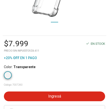
$
7.999
EN STOCK
PRECIO SIN IMPUESTOS $6.611
+20%
OFF
EN 1 PAGO
Color
:
Transparente
Código:
7007260
Ingresá