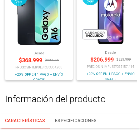
Desde
Desde
$
206.999
$
368.999
$
229.999
$
409.999
PRECIO SIN IMPUESTOS $157.414
PRECIO SIN IMPUESTOS $304.958
+20%
OFF
EN 1 PAGO + ENVÍO
+20%
OFF
EN 1 PAGO + ENVÍO
GRATIS
GRATIS
Información del producto
CARACTERÍSTICAS
ESPECIFICACIONES