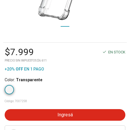
$
7.999
EN STOCK
PRECIO SIN IMPUESTOS $6.611
+20%
OFF
EN 1 PAGO
Color
:
Transparente
Código:
7007258
Ingresá