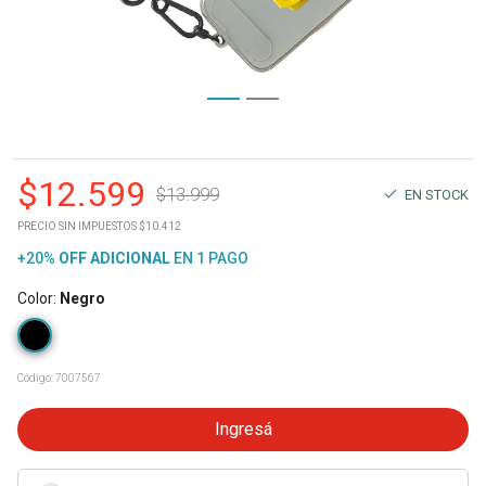
$
12.599
$
13.999
EN STOCK
PRECIO SIN IMPUESTOS $10.412
+20%
OFF
ADICIONAL
EN 1 PAGO
Color
:
Negro
Código:
7007567
Ingresá