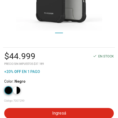
$
44.999
EN STOCK
PRECIO SIN IMPUESTOS $37.189
+20%
OFF
EN 1 PAGO
Color
:
Negro
Código:
7007299
Ingresá