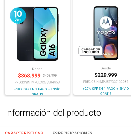
Desde
Desde
$
229.999
$
368.999
$
409.999
PRECIO SIN IMPUESTOS $190.082
PRECIO SIN IMPUESTOS $304.958
+20%
OFF
EN 1 PAGO + ENVÍO
+20%
OFF
EN 1 PAGO + ENVÍO
GRATIS
GRATIS
Información del producto
CARACTERÍSTICAS
ESPECIFICACIONES