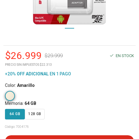
$
26.999
$
29.999
EN STOCK
PRECIO SIN IMPUESTOS $22.313
+20%
OFF
ADICIONAL
EN 1 PAGO
Color
:
Amarillo
Memoria
:
64 GB
64 GB
128 GB
Código:
7004176