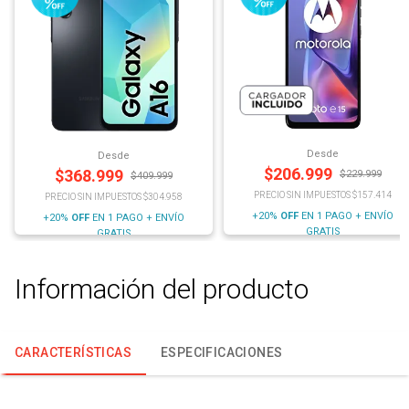
Desde
Desde
$
206.999
$
368.999
$
229.999
$
409.999
PRECIO SIN IMPUESTOS $157.414
PRECIO SIN IMPUESTOS $304.958
+20%
OFF
EN 1 PAGO + ENVÍO
+20%
OFF
EN 1 PAGO + ENVÍO
GRATIS
GRATIS
Información del producto
CARACTERÍSTICAS
ESPECIFICACIONES