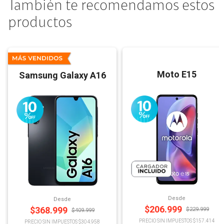
También te recomendamos estos
productos
Moto E15
Samsung Galaxy A16
Desde
Desde
$
206.999
$
368.999
$
229.999
$
409.999
PRECIO SIN IMPUESTOS $157.414
PRECIO SIN IMPUESTOS $304.958