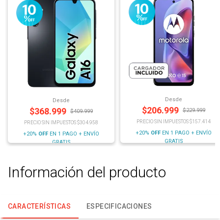
Desde
Desde
$
206.999
$
368.999
$
229.999
$
409.999
PRECIO SIN IMPUESTOS $157.414
PRECIO SIN IMPUESTOS $304.958
+20%
OFF
EN 1 PAGO + ENVÍO
+20%
OFF
EN 1 PAGO + ENVÍO
GRATIS
GRATIS
Información del producto
CARACTERÍSTICAS
ESPECIFICACIONES