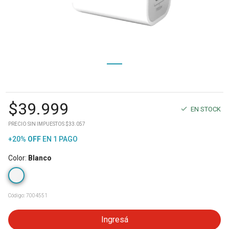
$
39.999
EN STOCK
PRECIO SIN IMPUESTOS $33.057
+20%
OFF
EN 1 PAGO
Color
:
Blanco
Código:
7004551
Ingresá