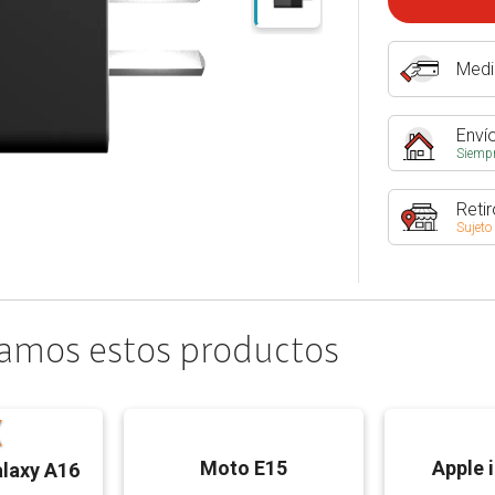
Medi
Envío
Siempr
Retir
Sujeto
amos estos productos
Moto E15
Apple 
laxy A16