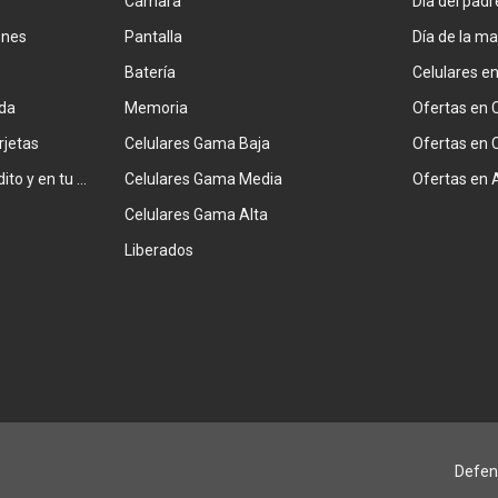
Cámara
Día del padr
ones
Pantalla
Día de la m
Batería
Celulares e
da
Memoria
Ofertas en 
rjetas
Celulares Gama Baja
Ofertas en 
Combiná tarjeta de crédito y en tu factura
Celulares Gama Media
Ofertas en 
Celulares Gama Alta
Liberados
Defen