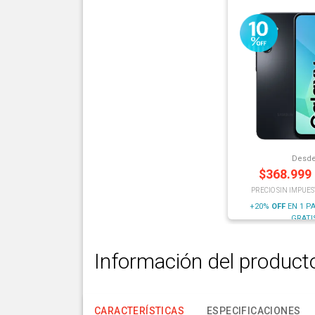
Desd
$
368.999
PRECIO SIN IMPUES
+20%
OFF
EN 1 P
GRATI
Información del product
CARACTERÍSTICAS
ESPECIFICACIONES