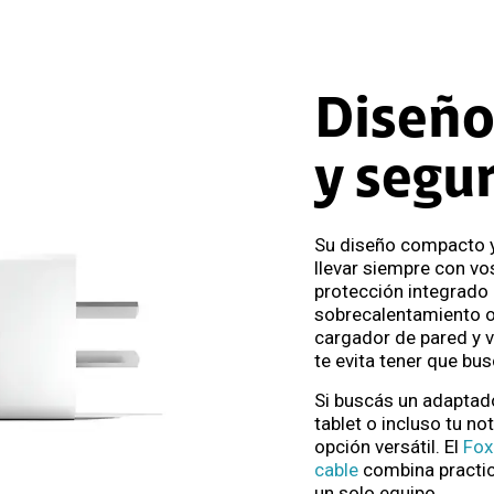
Diseño
y segu
Su diseño compacto y 
llevar siempre con vo
protección integrado 
sobrecalentamiento o
cargador de pared y v
te evita tener que bu
Si buscás un adaptado
tablet o incluso tu n
opción versátil. El
Fox
cable
combina practic
un solo equipo.