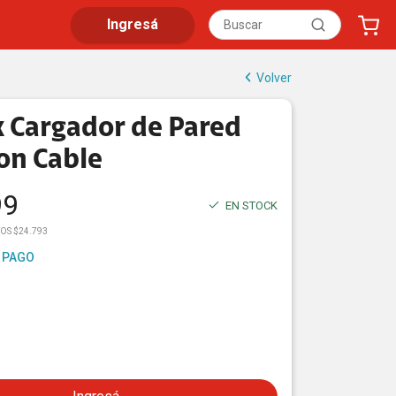
Ingresá
Volver
 Cargador de Pared
on Cable
99
EN STOCK
OS $24.793
 PAGO