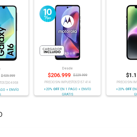
Desde
e
$
206.999
$
1.
$
229.999
$
409.999
PRECIO SIN IMPUESTOS $157.414
PRECIO SIN I
TOS $304.958
+20%
OFF
EN 1 PAGO + ENVÍO
+20%
OFF
EN
AGO + ENVÍO
GRATIS
G
S
o