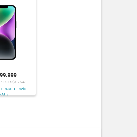
199.999
MPUESTOS $912.547
 1 PAGO + ENVÍO
RATIS