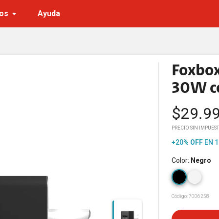
os
Ayuda
Foxbox
30W c
$
29.9
PRECIO SIN IMPUEST
+20%
OFF
EN 1
Color
:
Negro
Código:
7006258