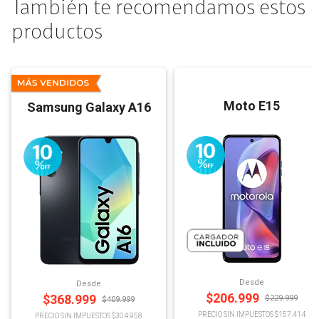
También te recomendamos estos
productos
Moto E15
Samsung Galaxy A16
Desde
Desde
$
206.999
$
368.999
$
229.999
$
409.999
PRECIO SIN IMPUESTOS $157.414
PRECIO SIN IMPUESTOS $304.958