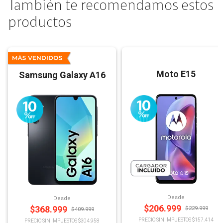
También te recomendamos estos
productos
Moto E15
Samsung Galaxy A16
Desde
Desde
$
206.999
$
368.999
$
229.999
$
409.999
PRECIO SIN IMPUESTOS $157.414
PRECIO SIN IMPUESTOS $304.958