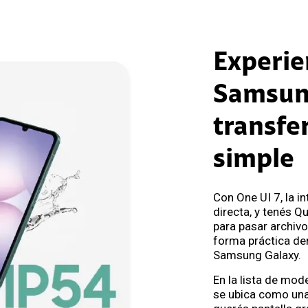
Experie
Samsun
transfe
simple
Con One UI 7, la in
directa, y tenés Q
para pasar archiv
forma práctica de
Samsung Galaxy.
En la lista de mo
se ubica como un