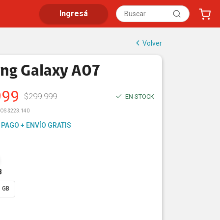
Ingresá
Volver
ng Galaxy A07
999
$
299.999
EN STOCK
TOS $223.140
 PAGO + ENVÍO GRATIS
B
 GB