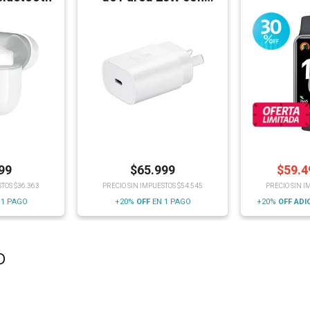
Cable
99
$
65.999
$
59.4
STOS $36.363
PRECIO SIN IMPUESTOS $54.545
PRECIO SIN I
 1 PAGO
+20%
OFF
EN 1 PAGO
+20%
OFF
ADI
o