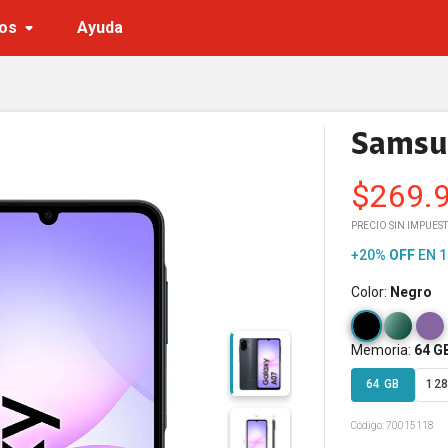
os
Ayuda
Samsu
$
269.
PRECIO SIN IMPUES
+20%
OFF
EN 1
Color
:
Negro
Memoria
:
64 G
64 GB
128
Código:
70015118