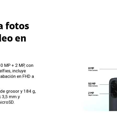
 fotos
deo en
50 MP + 2 MP, con
lfies, incluye
rabación en FHD a
de grosor y 184 g,
ck 3,5 mm y
icroSD.