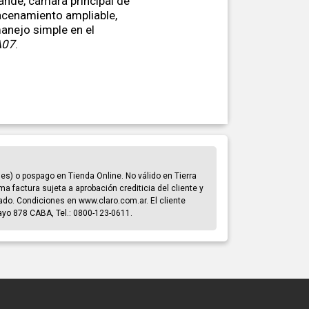
ande, cámara principal de
acenamiento ampliable,
nejo simple en el
A07
.
s) o pospago en Tienda Online. No válido en Tierra
ma factura sujeta a aprobación crediticia del cliente y
cado. Condiciones en www.claro.com.ar. El cliente
Mayo 878 CABA, Tel.: 0800-123-0611.