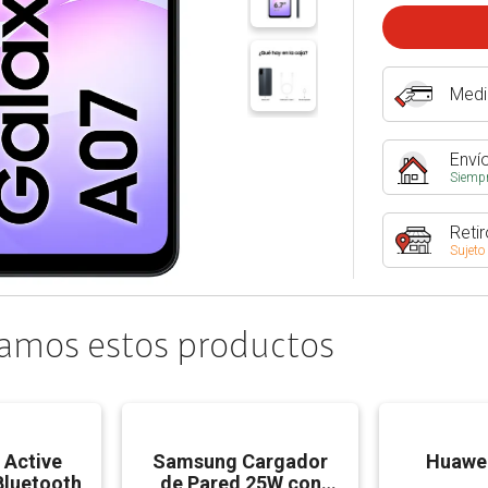
Medi
Envío
Siempr
Retir
Sujeto
amos estos productos
 Active
Samsung Cargador
Huawei
Bluetooth
de Pared 25W con