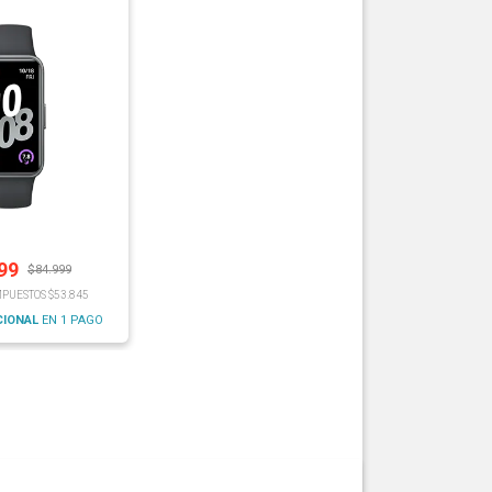
99
$
84.999
MPUESTOS $53.845
CIONAL
EN 1 PAGO