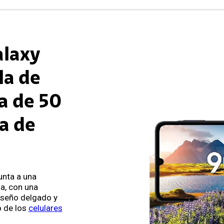
laxy
la de
a de 50
a de
nta a una
a, con una
iseño delgado y
o de los
celulares