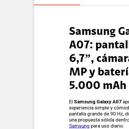
Samsung Ga
A07: pantal
6,7”, cámar
MP y baterí
5.000 mAh
El
Samsung Galaxy A07
apu
experiencia simple y cómod
pantalla grande de 90 Hz, d
una propuesta sólida dentr
Samsung
para uso diario.