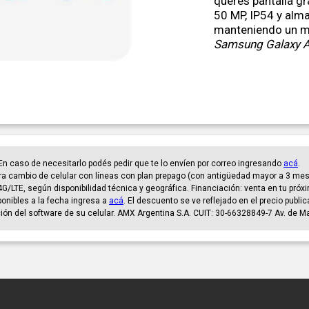
querés pantalla gr
50 MP, IP54 y alm
manteniendo un ma
Samsung Galaxy 
. En caso de necesitarlo podés pedir que te lo envíen por correo ingresando
acá
.
a cambio de celular con líneas con plan prepago (con antigüedad mayor a 3 mese
4G/LTE, según disponibilidad técnica y geográfica. Financiación: venta en tu próxi
sponibles a la fecha ingresa a
acá
. El descuento se ve reflejado en el precio publi
ción del software de su celular. AMX Argentina S.A. CUIT: 30-66328849-7 Av. de 