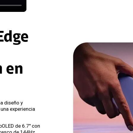
Edge
n en
a diseño y
 una experiencia
pOLED de 6.7'' con
fresco de 144Hz,