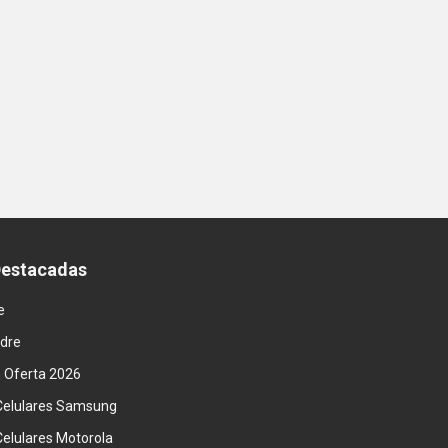
Destacadas
e
adre
n Oferta 2026
Celulares Samsung
Celulares Motorola