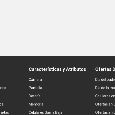
Características y Atributos
Ofertas 
Cámara
Día del padr
ones
Pantalla
Día de la m
Batería
Celulares e
da
Memoria
Ofertas en 
rjetas
Celulares Gama Baja
Ofertas en 