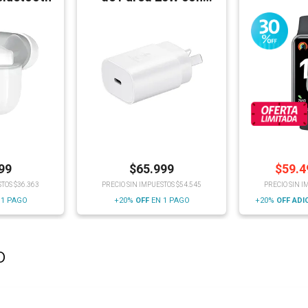
Cable
99
$
65.999
$
59.4
STOS $36.363
PRECIO SIN IMPUESTOS $54.545
PRECIO SIN I
 1 PAGO
+20%
OFF
EN 1 PAGO
+20%
OFF
ADI
o