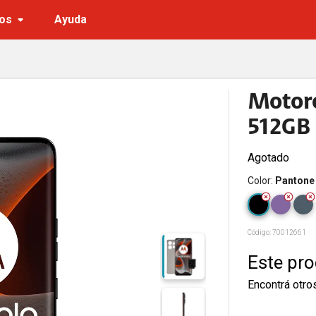
os
Ayuda
Motoro
512GB
Agotado
Color
:
Pantone 
Código:
70012661
Este pr
Encontrá otro