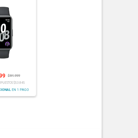
99
$
84.999
MPUESTOS $53.845
CIONAL
EN 1 PAGO