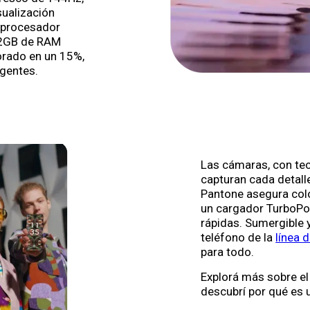
sualización
u procesador
12GB de RAM
orado en un 15%,
igentes.
Las cámaras, con te
capturan cada detalle
Pantone asegura col
un cargador TurboPo
rápidas. Sumergible y
teléfono de la
línea 
para todo.
Explorá más sobre el
descubrí por qué es 