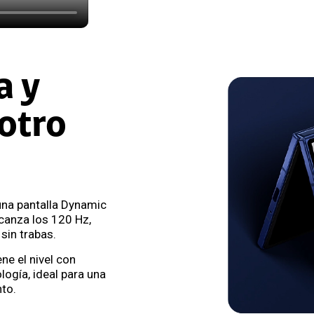
a y
 otro
una pantalla Dynamic
anza los 120 Hz,
sin trabas.
ne el nivel con
ogía, ideal para una
to.