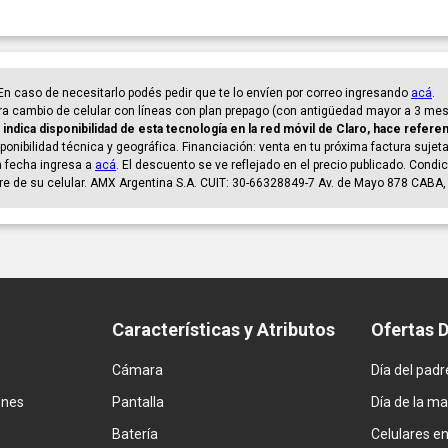
. En caso de necesitarlo podés pedir que te lo envíen por correo ingresando
acá
.
a cambio de celular con líneas con plan prepago (con antigüedad mayor a 3 mese
ndica disponibilidad de esta tecnología en la red móvil de Claro, hace referen
onibilidad técnica y geográfica. Financiación: venta en tu próxima factura sujeta a
la fecha ingresa a
acá
. El descuento se ve reflejado en el precio publicado. Condi
are de su celular. AMX Argentina S.A. CUIT: 30-66328849-7 Av. de Mayo 878 CABA, 
Características y Atributos
Ofertas 
Cámara
Día del padr
ones
Pantalla
Día de la m
Batería
Celulares e