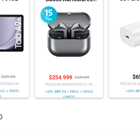
C
Bluetooth
$
6
$
254.999
$
539.999
$
299.999
TOS $439.818
PRECIO SIN I
PRECIO SIN IMPUESTOS $210.743
AGO + ENVÍO
+20%
OF
+20%
OFF
EN 1 PAGO + ENVÍO
S
GRATIS
o