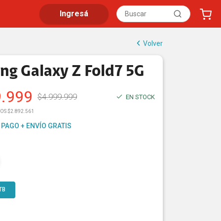
Ingresá
Volver
g Galaxy Z Fold7 5G
9.999
$
4.999.999
EN STOCK
OS $2.892.561
 PAGO + ENVÍO GRATIS
TB