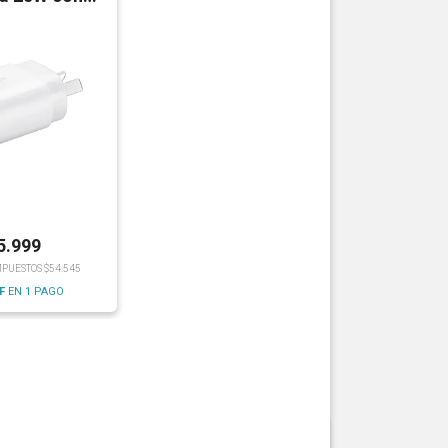
able
5.999
MPUESTOS $54.545
F
EN 1 PAGO