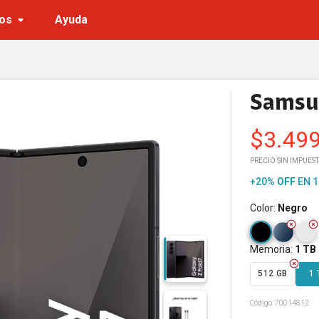
os
Ayuda
Samsun
$
3.49
PRECIO SIN IMPUEST
+20%
OFF
EN 1
Color
:
Negro
Memoria
:
1 TB
512 GB
1 
Código:
70014812