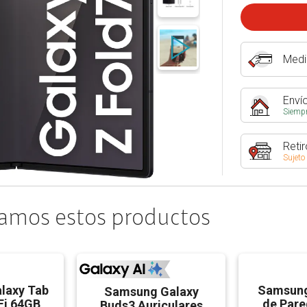
Medi
Envío
Siempr
Retir
Sujeto
amos estos productos
laxy Tab
Samsung
Samsung Galaxy
iFi 64GB
de Pare
Buds3 Auriculares