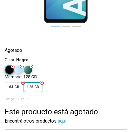
Agotado
Color
:
Negro
Memoria
:
128 GB
64 GB
128 GB
Código:
70012802
Este producto está agotado
Encontrá otros productos
aquí