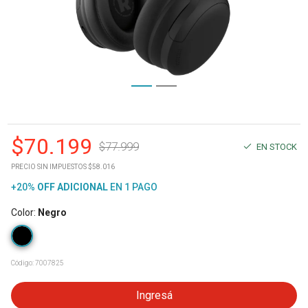
$
70.199
$
77.999
EN STOCK
PRECIO SIN IMPUESTOS $58.016
+20%
OFF
ADICIONAL
EN 1 PAGO
Color
:
Negro
Código:
7007825
Ingresá