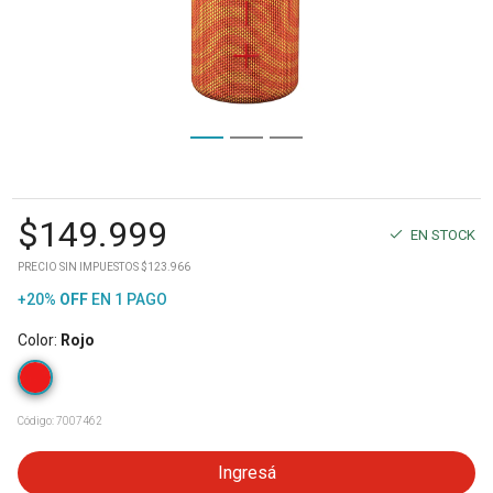
$
149.999
EN STOCK
PRECIO SIN IMPUESTOS $123.966
+20%
OFF
EN 1 PAGO
Color
:
Rojo
Código:
7007462
Ingresá