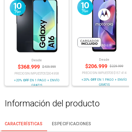
Desde
Desde
$
206.999
$
368.999
$
229.999
$
409.999
PRECIO SIN IMPUESTOS $157.414
PRECIO SIN IMPUESTOS $304.958
+20%
OFF
EN 1 PAGO + ENVÍO
+20%
OFF
EN 1 PAGO + ENVÍO
GRATIS
GRATIS
Información del producto
CARACTERÍSTICAS
ESPECIFICACIONES