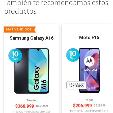
También te recomendamos estos
productos
Moto E15
Samsung Galaxy A16
Desde
Desde
$
206.999
$
368.999
$
229.999
$
409.999
PRECIO SIN IMPUESTOS $157.414
PRECIO SIN IMPUESTOS $304.958