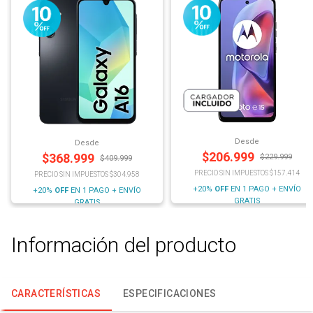
Desde
Desde
$
206.999
$
368.999
$
229.999
$
409.999
PRECIO SIN IMPUESTOS $157.414
PRECIO SIN IMPUESTOS $304.958
+20%
OFF
EN 1 PAGO + ENVÍO
+20%
OFF
EN 1 PAGO + ENVÍO
GRATIS
GRATIS
Información del producto
CARACTERÍSTICAS
ESPECIFICACIONES