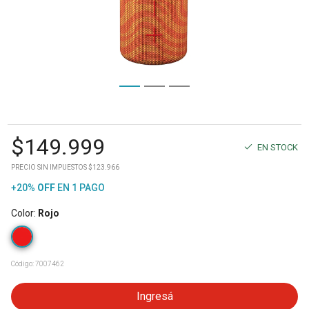
$
149.999
EN STOCK
PRECIO SIN IMPUESTOS $123.966
+20%
OFF
EN 1 PAGO
Color
:
Rojo
Código:
7007462
Ingresá