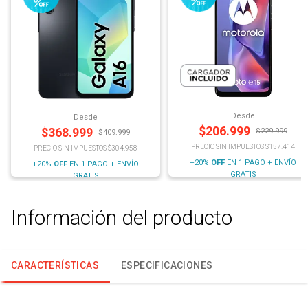
Desde
Desde
$
206.999
$
368.999
$
229.999
$
409.999
PRECIO SIN IMPUESTOS $157.414
PRECIO SIN IMPUESTOS $304.958
+20%
OFF
EN 1 PAGO + ENVÍO
+20%
OFF
EN 1 PAGO + ENVÍO
GRATIS
GRATIS
Información del producto
CARACTERÍSTICAS
ESPECIFICACIONES