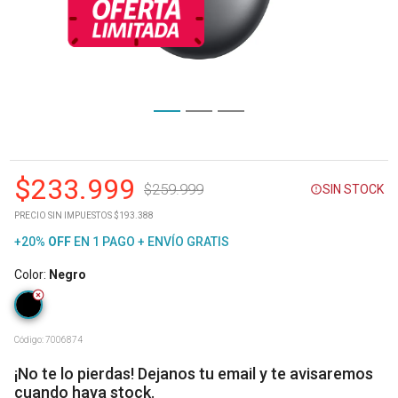
$
233.999
$
259.999
SIN STOCK
PRECIO SIN IMPUESTOS $193.388
+20%
OFF
EN 1 PAGO + ENVÍO GRATIS
Color
:
Negro
Código:
7006874
¡No te lo pierdas! Dejanos tu email y te avisaremos
cuando haya stock.