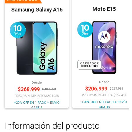
Moto E15
Samsung Galaxy A16
Desde
Desde
$
206.999
$
368.999
$
229.999
$
409.999
PRECIO SIN IMPUESTOS $157.414
PRECIO SIN IMPUESTOS $304.958
+20%
OFF
EN 1 PAGO + ENVÍO
+20%
OFF
EN 1 PAGO + ENVÍO
GRATIS
GRATIS
Información del producto