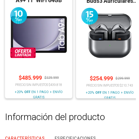
A9+ 11'' WiFi 64GB
Buds3 Auriculares
Bluetooth
$
485.999
$
254.999
$
539.999
$
299.999
PRECIO SIN IMPUESTOS $439.818
PRECIO SIN IMPUESTOS $210.743
+20%
OFF
EN 1 PAGO + ENVÍO
+20%
OFF
EN 1 PAGO + ENVÍO
GRATIS
GRATIS
Información del producto
CARACTERÍSTICAS
ESPECIFICACIONES