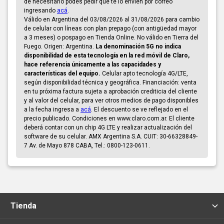
de necesitarlo podés pedir que te lo envíen por correo
ingresando
acá
.
Válido en Argentina del 03/08/2026 al 31/08/2026 para cambio
de celular con líneas con plan prepago (con antigüedad mayor
a 3 meses) o pospago en Tienda Online. No válido en Tierra del
Fuego. Origen: Argentina.
La denominación 5G no indica
disponibilidad de esta tecnología en la red móvil de Claro,
hace referencia únicamente a las capacidades y
características del equipo.
Celular apto tecnología 4G/LTE,
según disponibilidad técnica y geográfica. Financiación: venta
en tu próxima factura sujeta a aprobación crediticia del cliente
y al valor del celular, para ver otros medios de pago disponibles
a la fecha ingresa a
acá
. El descuento se ve reflejado en el
precio publicado. Condiciones en www.claro.com.ar. El cliente
deberá contar con un chip 4G LTE y realizar actualización del
software de su celular. AMX Argentina S.A. CUIT: 30-66328849-
7 Av. de Mayo 878 CABA, Tel.: 0800-123-0611.
Tienda