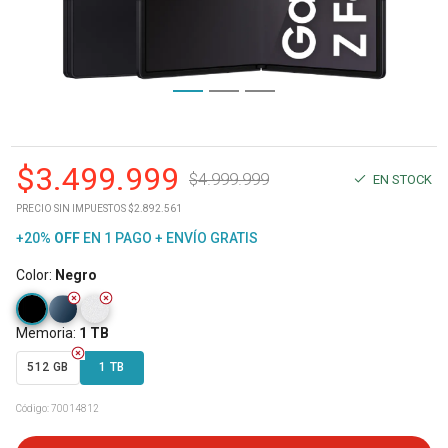
$
3.499.999
$
4.999.999
EN STOCK
PRECIO SIN IMPUESTOS $2.892.561
+20%
OFF
EN 1 PAGO + ENVÍO GRATIS
Color
:
Negro
Memoria
:
1 TB
512 GB
1 TB
Código:
70014812