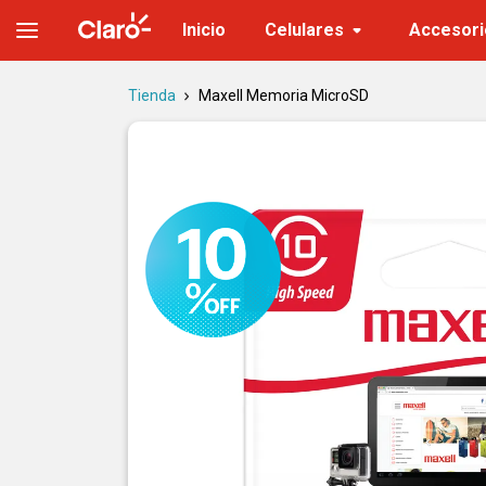
Micro SD Maxell: Almacena Más | Tienda Claro
Inicio
Celulares
Accesori
Tienda
Maxell Memoria MicroSD