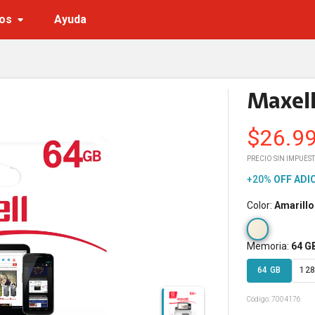
os
Ayuda
Maxel
$
26.9
PRECIO SIN IMPUEST
+20%
OFF
ADI
Color
:
Amarillo
Memoria
:
64 G
64 GB
128
Código:
7004176