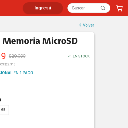
Ingresá
Volver
l Memoria MicroSD
99
$
29.999
EN STOCK
OS $22.313
CIONAL
EN 1 PAGO
B
 GB