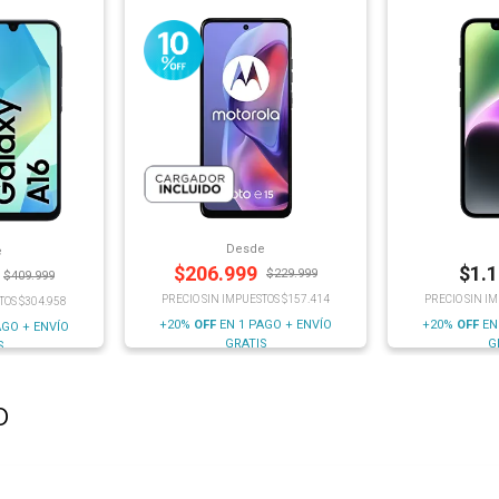
Desde
e
$
206.999
$
1.
$
229.999
$
409.999
PRECIO SIN IMPUESTOS $157.414
PRECIO SIN I
TOS $304.958
+20%
OFF
EN 1 PAGO + ENVÍO
+20%
OFF
EN
AGO + ENVÍO
GRATIS
G
S
o