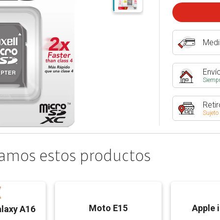
Medi
Envío
Siempr
Retir
Sujeto
amos estos productos
Moto E15
Apple 
laxy A16