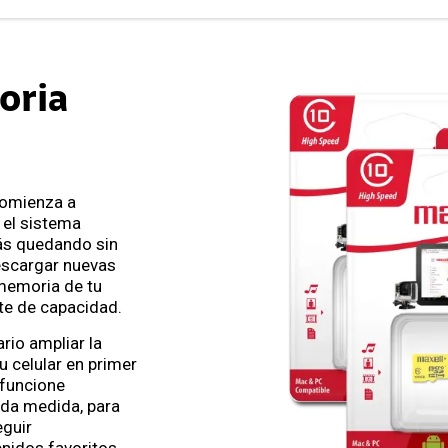
oria
comienza a
 el sistema
tás quedando sin
escargar nuevas
 memoria de tu
ite de capacidad.
rio ampliar la
 celular en primer
 funcione
da medida, para
guir