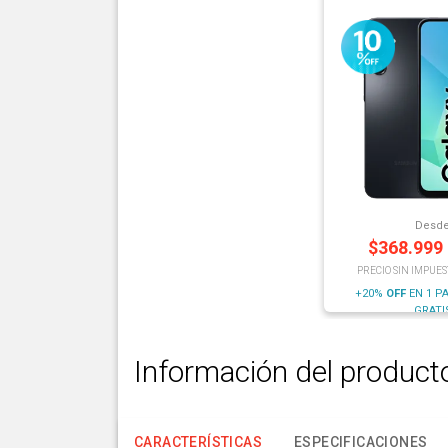
Desd
$
368.999
PRECIO SIN IMPUES
+20%
OFF
EN 1 P
GRATI
Información del product
CARACTERÍSTICAS
ESPECIFICACIONES