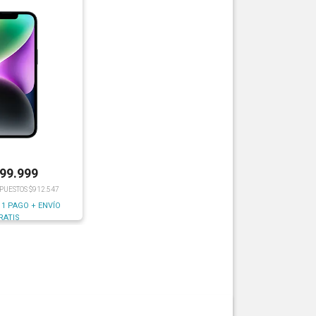
199.999
MPUESTOS $912.547
 1 PAGO + ENVÍO
RATIS