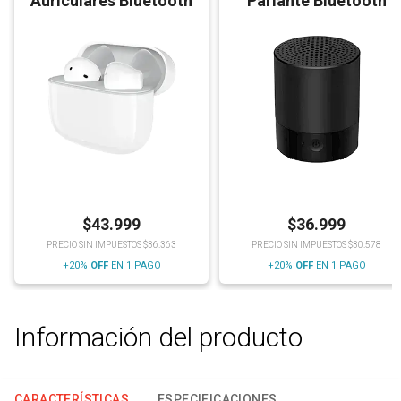
Auriculares Bluetooth
Parlante Bluetooth
$
43.999
$
36.999
PRECIO SIN IMPUESTOS $36.363
PRECIO SIN IMPUESTOS $30.578
+20%
OFF
EN 1 PAGO
+20%
OFF
EN 1 PAGO
Información del producto
CARACTERÍSTICAS
ESPECIFICACIONES