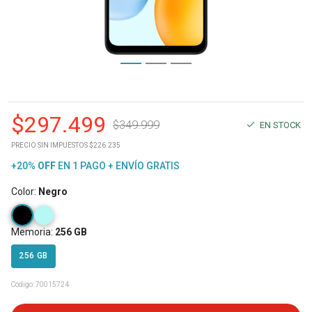
$
297.499
$
349.999
EN STOCK
PRECIO SIN IMPUESTOS $226.235
+20%
OFF
EN 1 PAGO + ENVÍO GRATIS
Color
:
Negro
Memoria
:
256 GB
256 GB
Código:
70015724