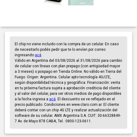
El chip no viene incluido con la compra de un celular. En caso
de necesitarlo podés pedir que te lo envíen por correo
ingresando
acá
.
Válido en Argentina del 03/08/2026 al 31/08/2026 para cambio
de celular con líneas con plan prepago (con antigüedad mayor
a 3 meses) o pospago en Tienda Online. No válido en Tierra del
Fuego. Origen: Argentina. Celular apto tecnología 4G/LTE,
según disponibilidad técnica y geográfica. Financiación: venta
en tu próxima factura sujeta a aprobación crediticia del cliente
y al valor del celular, para ver otros medios de pago disponibles
a la fecha ingresa a
acá
. El descuento se ve reflejado en el
precio publicado. Condiciones en www.claro.com.ar. El cliente
deberá contar con un chip 4G LTE y realizar actualización del
software de su celular. AMX Argentina S.A. CUIT: 30-66328849-
7 Av. de Mayo 878 CABA, Tel.: 0800-123-0611.