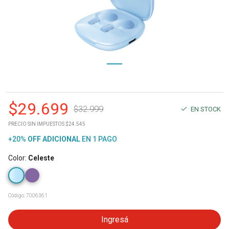
$
29.699
$
32.999
EN STOCK
PRECIO SIN IMPUESTOS $24.545
+20%
OFF
ADICIONAL
EN 1 PAGO
Color
:
Celeste
Código:
7006361
Ingresá