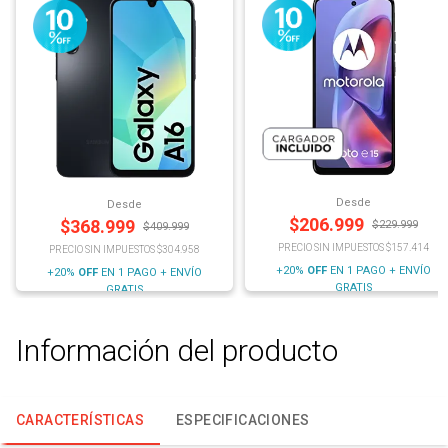
Desde
Desde
$
206.999
$
368.999
$
229.999
$
409.999
PRECIO SIN IMPUESTOS $157.414
PRECIO SIN IMPUESTOS $304.958
+20%
OFF
EN 1 PAGO + ENVÍO
+20%
OFF
EN 1 PAGO + ENVÍO
GRATIS
GRATIS
Información del producto
CARACTERÍSTICAS
ESPECIFICACIONES