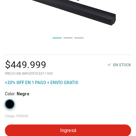
$
449.999
EN STOCK
PRECIO SIN IMPUESTOS $371.900
+20%
OFF
EN 1 PAGO + ENVÍO GRATIS
Color
:
Negro
Código:
7008058
Ingresá