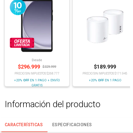
Desde
$
296.999
$
189.999
$
329.999
PRECIO SIN IMPUESTOS $268.777
PRECIO SIN IMPUESTOS $171.945
+20%
OFF
EN 1 PAGO + ENVÍO
+20%
OFF
EN 1 PAGO
GRATIS
Información del producto
CARACTERÍSTICAS
ESPECIFICACIONES