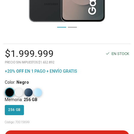
$
1.999.999
EN STOCK
PRECIO SIN IMPUESTOS $1.652.892
+20%
OFF
EN 1 PAGO + ENVÍO GRATIS
Color
:
Negro
Memoria
:
256 GB
256 GB
Código:
70015699