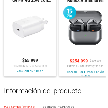
de Pared 25W con
Buds3 Auriculares
Cable
Bluetooth
$
65.999
$
254.999
$
299.999
PRECIO SIN IMPUESTOS $54.545
PRECIO SIN IMPUESTOS $210.743
+20%
OFF
EN 1 PAGO
+20%
OFF
EN 1 PAGO + ENVÍO
GRATIS
Información del producto
CARACTERÍSTICAS
ESPECIFICACIONES