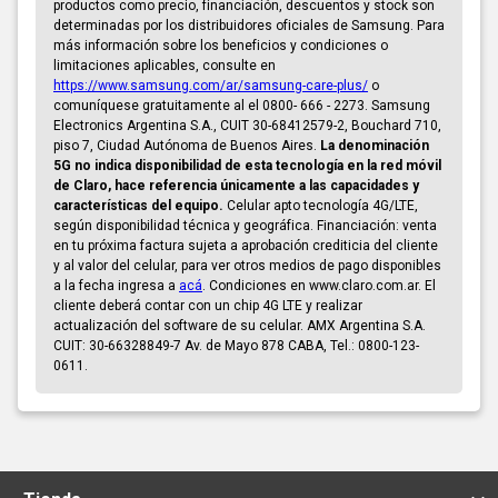
productos como precio, financiación, descuentos y stock son
determinadas por los distribuidores oficiales de Samsung. Para
más información sobre los beneficios y condiciones o
limitaciones aplicables, consulte en
https://www.samsung.com/ar/samsung-care-plus/
o
comuníquese gratuitamente al el 0800- 666 - 2273. Samsung
Electronics Argentina S.A., CUIT 30-68412579-2, Bouchard 710,
piso 7, Ciudad Autónoma de Buenos Aires.
La denominación
5G no indica disponibilidad de esta tecnología en la red móvil
de Claro, hace referencia únicamente a las capacidades y
características del equipo.
Celular apto tecnología 4G/LTE,
según disponibilidad técnica y geográfica. Financiación: venta
en tu próxima factura sujeta a aprobación crediticia del cliente
y al valor del celular, para ver otros medios de pago disponibles
a la fecha ingresa a
acá
. Condiciones en www.claro.com.ar. El
cliente deberá contar con un chip 4G LTE y realizar
actualización del software de su celular. AMX Argentina S.A.
CUIT: 30-66328849-7 Av. de Mayo 878 CABA, Tel.: 0800-123-
0611.