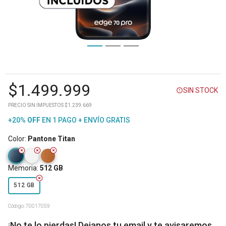
$
1.499.999
SIN STOCK
PRECIO SIN IMPUESTOS $1.239.669
+20%
OFF
EN 1 PAGO + ENVÍO GRATIS
Color
:
Pantone Titan
Memoria
:
512 GB
512 GB
Código:
70017059
¡No te lo pierdas! Dejanos tu email y te avisaremos