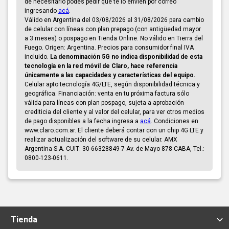
de necesitarlo podés pedir que te lo envíen por correo
ingresando
acá
.
Válido en Argentina del 03/08/2026 al 31/08/2026 para cambio
de celular con líneas con plan prepago (con antigüedad mayor
a 3 meses) o pospago en Tienda Online. No válido en Tierra del
Fuego. Origen: Argentina. Precios para consumidor final IVA
incluido.
La denominación 5G no indica disponibilidad de esta
tecnología en la red móvil de Claro, hace referencia
únicamente a las capacidades y características del equipo.
Celular apto tecnología 4G/LTE, según disponibilidad técnica y
geográfica. Financiación: venta en tu próxima factura sólo
válida para líneas con plan pospago, sujeta a aprobación
crediticia del cliente y al valor del celular, para ver otros medios
de pago disponibles a la fecha ingresa a
acá
. Condiciones en
www.claro.com.ar. El cliente deberá contar con un chip 4G LTE y
realizar actualización del software de su celular. AMX
Argentina S.A. CUIT: 30-66328849-7 Av. de Mayo 878 CABA, Tel.:
0800-123-0611.
Tienda