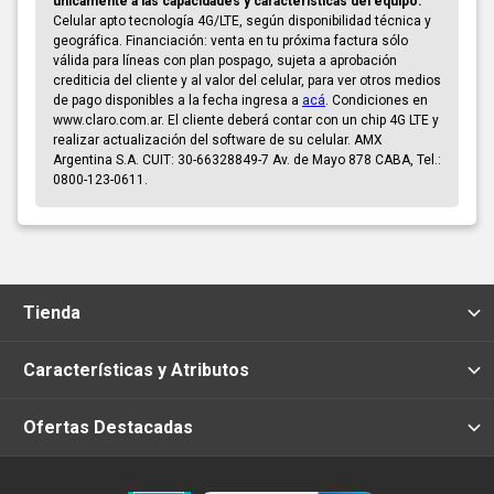
únicamente a las capacidades y características del equipo.
Celular apto tecnología 4G/LTE, según disponibilidad técnica y
geográfica. Financiación: venta en tu próxima factura sólo
válida para líneas con plan pospago, sujeta a aprobación
crediticia del cliente y al valor del celular, para ver otros medios
de pago disponibles a la fecha ingresa a
acá
. Condiciones en
www.claro.com.ar. El cliente deberá contar con un chip 4G LTE y
realizar actualización del software de su celular. AMX
Argentina S.A. CUIT: 30-66328849-7 Av. de Mayo 878 CABA, Tel.:
0800-123-0611.
Tienda
Características y Atributos
Ofertas Destacadas