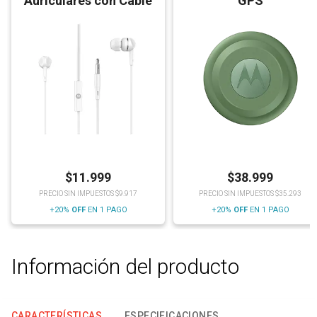
Auriculares con Cable
GPS
$
11.999
$
38.999
PRECIO SIN IMPUESTOS $9.917
PRECIO SIN IMPUESTOS $35.293
+20%
OFF
EN 1 PAGO
+20%
OFF
EN 1 PAGO
Información del producto
CARACTERÍSTICAS
ESPECIFICACIONES