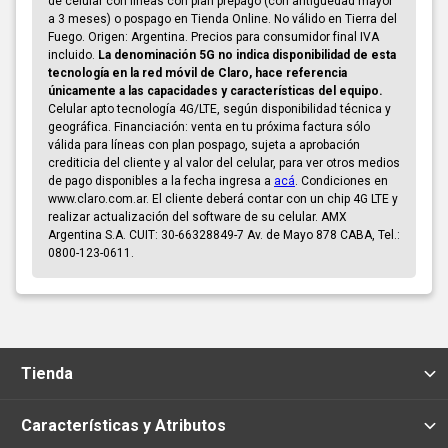
de celular con líneas con plan prepago (con antigüedad mayor
a 3 meses) o pospago en Tienda Online. No válido en Tierra del
Fuego. Origen: Argentina. Precios para consumidor final IVA
incluido.
La denominación 5G no indica disponibilidad de esta
tecnología en la red móvil de Claro, hace referencia
únicamente a las capacidades y características del equipo.
Celular apto tecnología 4G/LTE, según disponibilidad técnica y
geográfica. Financiación: venta en tu próxima factura sólo
válida para líneas con plan pospago, sujeta a aprobación
crediticia del cliente y al valor del celular, para ver otros medios
de pago disponibles a la fecha ingresa a
acá
. Condiciones en
www.claro.com.ar. El cliente deberá contar con un chip 4G LTE y
realizar actualización del software de su celular. AMX
Argentina S.A. CUIT: 30-66328849-7 Av. de Mayo 878 CABA, Tel.:
0800-123-0611.
Tienda
Características y Atributos