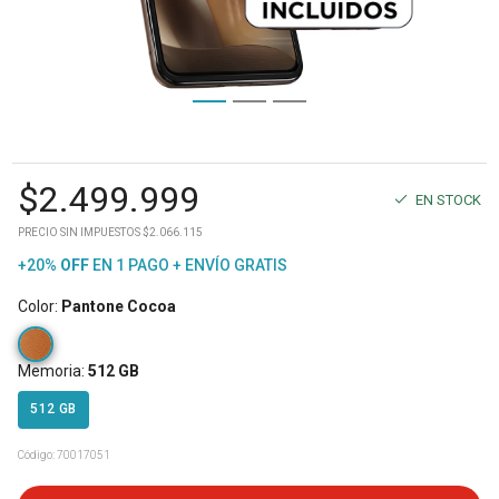
$
2.499.999
EN STOCK
PRECIO SIN IMPUESTOS $2.066.115
+20%
OFF
EN 1 PAGO + ENVÍO GRATIS
Color
:
Pantone Cocoa
Memoria
:
512 GB
512 GB
Código:
70017051