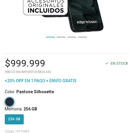
$
999.999
EN STOCK
PRECIO SIN IMPUESTOS $826.445
+20%
OFF
EN 1 PAGO + ENVÍO GRATIS
Color
:
Pantone Silhouette
Memoria
:
256 GB
256 GB
Código:
70016884