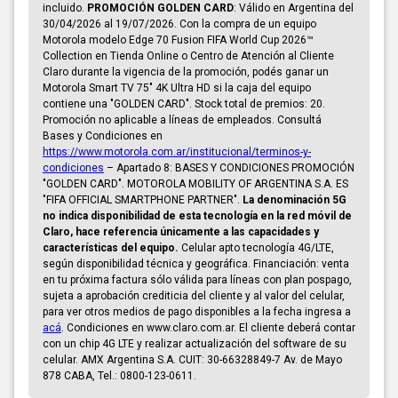
incluido.
PROMOCIÓN GOLDEN CARD
: Válido en Argentina del
30/04/2026 al 19/07/2026. Con la compra de un equipo
Motorola modelo Edge 70 Fusion FIFA World Cup 2026™
Collection en Tienda Online o Centro de Atención al Cliente
Claro durante la vigencia de la promoción, podés ganar un
Motorola Smart TV 75" 4K Ultra HD si la caja del equipo
contiene una "GOLDEN CARD". Stock total de premios: 20.
Promoción no aplicable a líneas de empleados. Consultá
Bases y Condiciones en
https://www.motorola.com.ar/institucional/terminos-y-
condiciones
– Apartado 8: BASES Y CONDICIONES PROMOCIÓN
"GOLDEN CARD". MOTOROLA MOBILITY OF ARGENTINA S.A. ES
"FIFA OFFICIAL SMARTPHONE PARTNER".
La denominación 5G
no indica disponibilidad de esta tecnología en la red móvil de
Claro, hace referencia únicamente a las capacidades y
características del equipo.
Celular apto tecnología 4G/LTE,
según disponibilidad técnica y geográfica. Financiación: venta
en tu próxima factura sólo válida para líneas con plan pospago,
sujeta a aprobación crediticia del cliente y al valor del celular,
para ver otros medios de pago disponibles a la fecha ingresa a
acá
. Condiciones en www.claro.com.ar. El cliente deberá contar
con un chip 4G LTE y realizar actualización del software de su
celular. AMX Argentina S.A. CUIT: 30-66328849-7 Av. de Mayo
878 CABA, Tel.: 0800-123-0611.