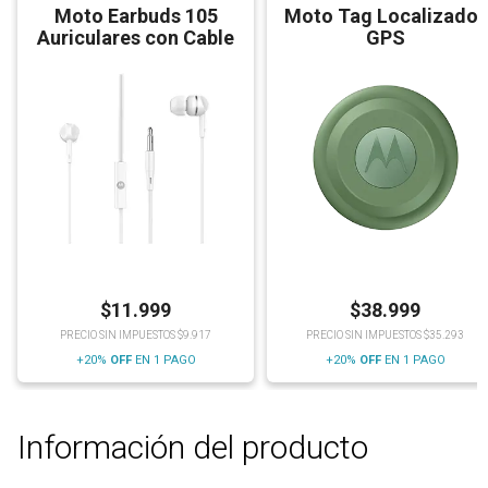
Moto Earbuds 105
Moto Tag Localizador
Auriculares con Cable
GPS
$
11.999
$
38.999
PRECIO SIN IMPUESTOS $9.917
PRECIO SIN IMPUESTOS $35.293
+20%
OFF
EN 1 PAGO
+20%
OFF
EN 1 PAGO
Información del producto