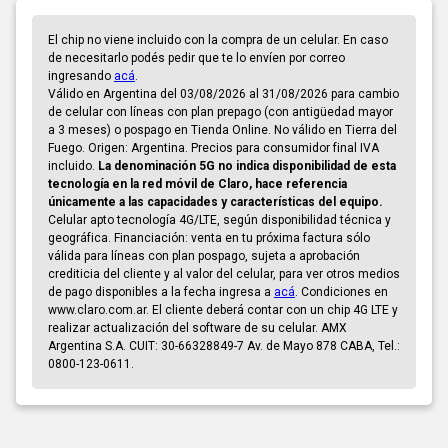
El chip no viene incluido con la compra de un celular. En caso
de necesitarlo podés pedir que te lo envíen por correo
ingresando
acá
.
Válido en Argentina del 03/08/2026 al 31/08/2026 para cambio
de celular con líneas con plan prepago (con antigüedad mayor
a 3 meses) o pospago en Tienda Online. No válido en Tierra del
Fuego. Origen: Argentina. Precios para consumidor final IVA
incluido.
La denominación 5G no indica disponibilidad de esta
tecnología en la red móvil de Claro, hace referencia
únicamente a las capacidades y características del equipo.
Celular apto tecnología 4G/LTE, según disponibilidad técnica y
geográfica. Financiación: venta en tu próxima factura sólo
válida para líneas con plan pospago, sujeta a aprobación
crediticia del cliente y al valor del celular, para ver otros medios
de pago disponibles a la fecha ingresa a
acá
. Condiciones en
www.claro.com.ar. El cliente deberá contar con un chip 4G LTE y
realizar actualización del software de su celular. AMX
Argentina S.A. CUIT: 30-66328849-7 Av. de Mayo 878 CABA, Tel.:
0800-123-0611.