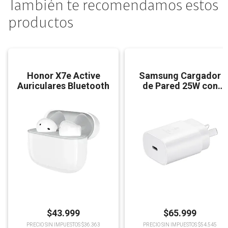
También te recomendamos estos
productos
Honor X7e Active
Samsung Cargador
Auriculares Bluetooth
de Pared 25W con
Cable
$
43.999
$
65.999
PRECIO SIN IMPUESTOS $36.363
PRECIO SIN IMPUESTOS $54.545