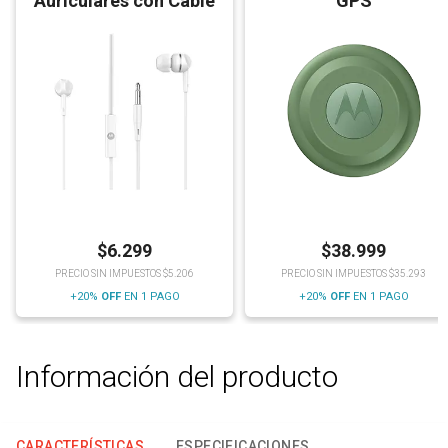
Auriculares con Cable
GPS
$
6.299
$
38.999
PRECIO SIN IMPUESTOS $5.206
PRECIO SIN IMPUESTOS $35.293
+20%
OFF
EN 1 PAGO
+20%
OFF
EN 1 PAGO
Información del producto
CARACTERÍSTICAS
ESPECIFICACIONES