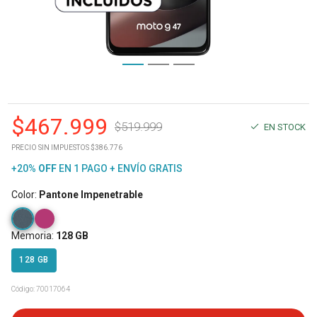
$
467.999
$
519.999
EN STOCK
PRECIO SIN IMPUESTOS $386.776
+20%
OFF
EN 1 PAGO + ENVÍO GRATIS
Color
:
Pantone Impenetrable
Memoria
:
128 GB
128 GB
Código:
70017064