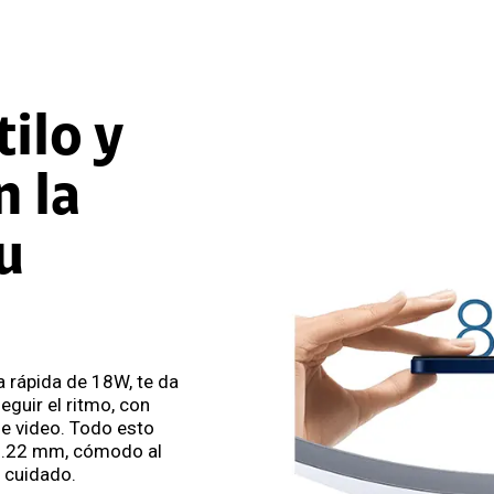
tilo y
n la
u
 rápida de 18W, te da
eguir el ritmo, con
e video. Todo esto
 8.22 mm, cómodo al
a cuidado.