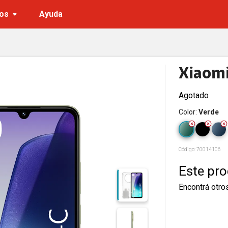
os
Ayuda
Xiaomi
Agotado
Color
:
Verde
Código:
70014106
Este pr
Encontrá otro