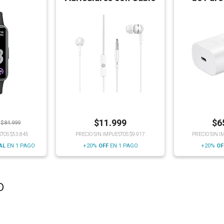
C
$
11.999
$
6
$
84.999
STOS $53.845
PRECIO SIN IMPUESTOS $9.917
PRECIO SIN I
NAL
EN 1 PAGO
+20%
OFF
EN 1 PAGO
+20%
OF
o