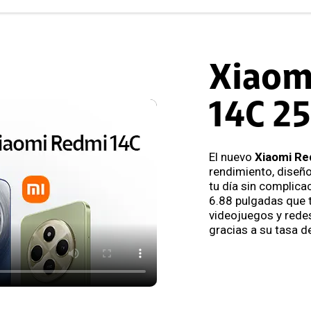
Xiaom
14C 2
El nuevo
Xiaomi R
rendimiento, diseñ
tu día sin complica
6.88 pulgadas que t
videojuegos y redes
gracias a su tasa d