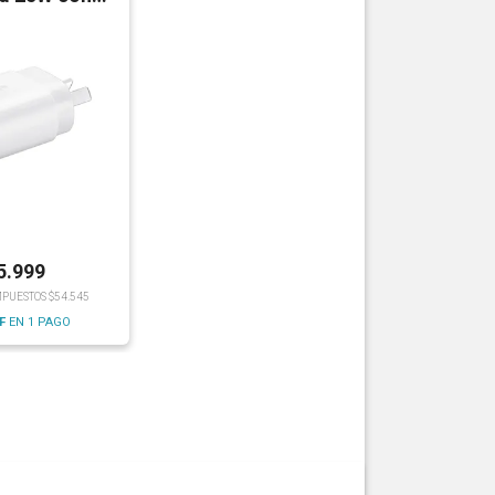
able
5.999
MPUESTOS $54.545
F
EN 1 PAGO