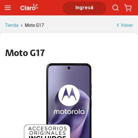
Moto G17 con NFC | Claro
Ingresá
Volver
Tienda
Moto G17
Moto G17