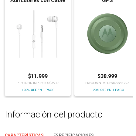
Auriculares con Cable
GPS
$
11.999
$
38.999
PRECIO SIN IMPUESTOS $9.917
PRECIO SIN IMPUESTOS $35.293
+20%
OFF
EN 1 PAGO
+20%
OFF
EN 1 PAGO
Información del producto
CARACTERÍSTICAS
ESPECIFICACIONES