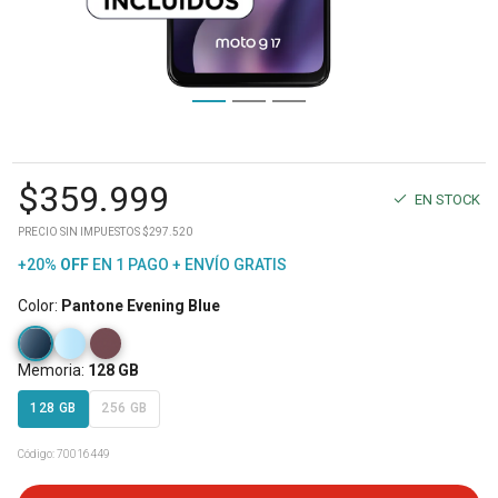
$
359.999
EN STOCK
PRECIO SIN IMPUESTOS $297.520
+20%
OFF
EN 1 PAGO + ENVÍO GRATIS
Color
:
Pantone Evening Blue
Memoria
:
128 GB
128 GB
256 GB
Código:
70016449