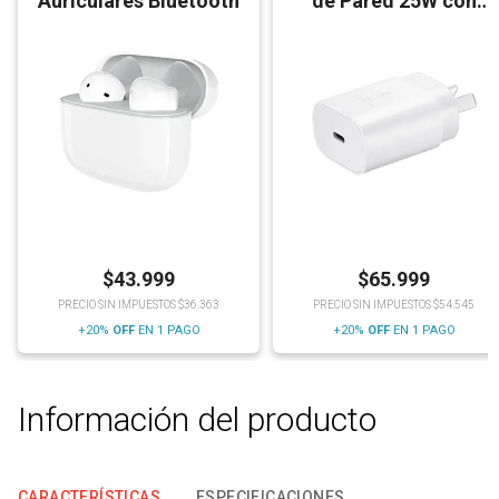
Auriculares Bluetooth
de Pared 25W con
Cable
$
43.999
$
65.999
PRECIO SIN IMPUESTOS $36.363
PRECIO SIN IMPUESTOS $54.545
+20%
OFF
EN 1 PAGO
+20%
OFF
EN 1 PAGO
Información del producto
CARACTERÍSTICAS
ESPECIFICACIONES