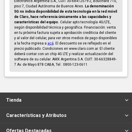
Electronics Argentina S.A., CUIT 30-68412579-2, Bouchard 710,
piso 7, Ciudad Autónoma de Buenos Aires.
La denominación
5G no indica disponibilidad de esta tecnología en la red móvil
de Claro, hace referencia únicamente a las capacidades y
características del equipo.
Celular apto tecnología 4G/LTE,
según disponibilidad técnica y geográfica. Financiación: venta
en tu próxima factura sujeta a aprobación crediticia del cliente
y al valor del celular, para ver otros medios de pago disponibles
a la fecha ingresa a
acá
. El descuento se ve reflejado en el
precio publicado. Condiciones en www.claro.com.ar. El cliente
deberá contar con un chip 4G LTE y realizar actualización del
software de su celular. AMX Argentina S.A. CUIT: 30-66328849-
7 Av. de Mayo 878 CABA, Tel.: 0800-123-0611.
Tienda
Características y Atributos
Ofertas Destacadas