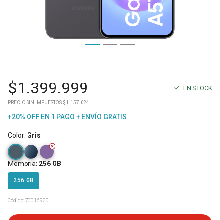
$
1.399.999
EN STOCK
PRECIO SIN IMPUESTOS $1.157.024
+20%
OFF
EN 1 PAGO + ENVÍO GRATIS
Color
:
Gris
Memoria
:
256 GB
256 GB
Código:
70016930