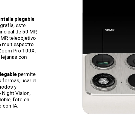
ntalla plegable
grafía, este
ncipal de 50 MP,
MP, teleobjetivo
 multiespectro.
 Zoom Pro 100X,
 lejanas con
legable
permite
s formas, usar el
modos y
Night Vision,
oble, foto en
o con IA.