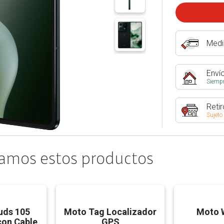
Medi
Envío
Siempr
Retir
Sujeto
amos estos productos
uds 105
Moto Tag Localizador
Moto W
con Cable
GPS