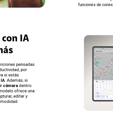
funciones de conexi
 con IA
más
funciones pensadas
ductividad, por
va si estás
 IA
. Además, si
or cámara
dentro
 modelo ofrece una
turar, editar y
omodidad.