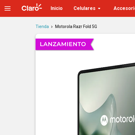
Moto Razr Fold: celular plegable | Claro
Inicio
Celulares
Accesori
Tienda
Motorola Razr Fold 5G