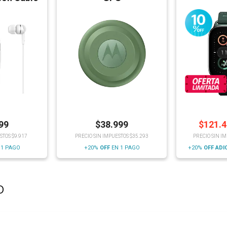
99
$
38.999
$
121.
STOS $9.917
PRECIO SIN IMPUESTOS $35.293
PRECIO SIN I
 1 PAGO
+20%
OFF
EN 1 PAGO
+20%
OFF
ADI
o