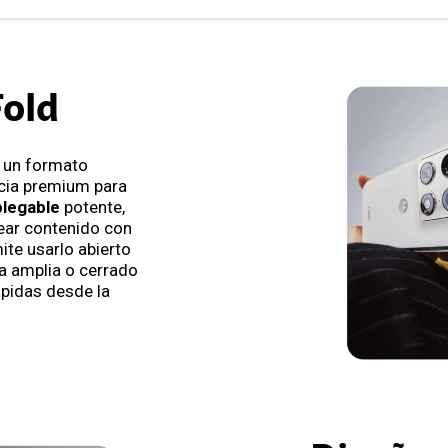
Fold
un formato
cia premium para
plegable
potente,
rear contenido con
ite usarlo abierto
a amplia o cerrado
ápidas desde la