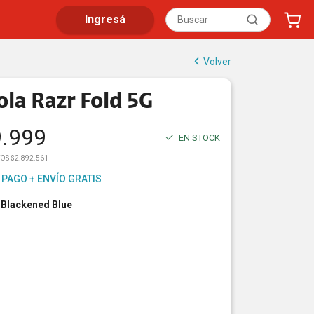
Ingresá
Volver
la Razr Fold 5G
9.999
EN STOCK
OS $2.892.561
 PAGO + ENVÍO GRATIS
 Blackened Blue