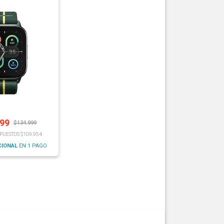
499
$
134.999
MPUESTOS $109.954
CIONAL
EN 1 PAGO