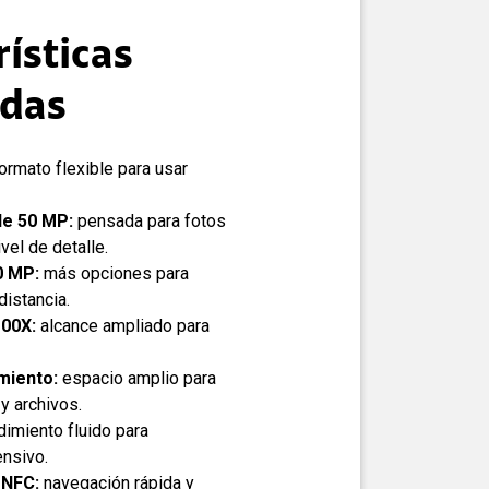
rísticas
adas
ormato flexible para usar
de 50 MP:
pensada para fotos
vel de detalle.
0 MP:
más opciones para
distancia.
00X:
alcance ampliado para
miento:
espacio amplio para
y archivos.
imiento fluido para
ensivo.
 NFC:
navegación rápida y