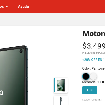
os
Ayuda
Motoro
$
3.49
PRECIO SIN IMPUEST
+20%
OFF
EN 1
Color
:
Pantone
Memoria
:
1 TB
1 TB
Código:
70016883