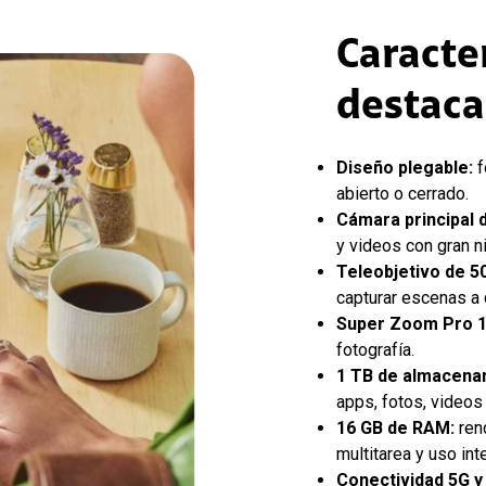
Caracte
destac
Diseño plegable:
f
abierto o cerrado.
Cámara principal 
y videos con gran ni
Teleobjetivo de 5
capturar escenas a 
Super Zoom Pro 1
fotografía.
1 TB de almacena
apps, fotos, videos 
16 GB de RAM:
rend
multitarea y uso int
Conectividad 5G y